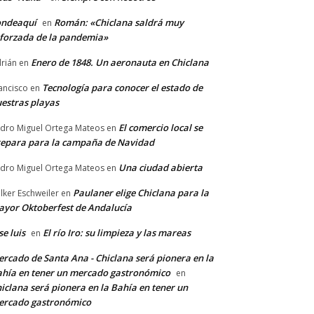
ondeaquí
Román: «Chiclana saldrá muy
en
forzada de la pandemia»
Enero de 1848. Un aeronauta en Chiclana
rián
en
Tecnología para conocer el estado de
ancisco
en
estras playas
El comercio local se
dro Miguel Ortega Mateos
en
epara para la campaña de Navidad
Una ciudad abierta
dro Miguel Ortega Mateos
en
Paulaner elige Chiclana para la
lker Eschweiler
en
yor Oktoberfest de Andalucía
se luis
El río Iro: su limpieza y las mareas
en
rcado de Santa Ana - Chiclana será pionera en la
hía en tener un mercado gastronómico
en
iclana será pionera en la Bahía en tener un
ercado gastronómico