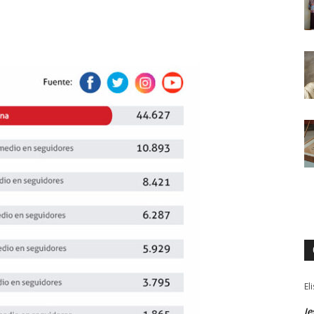
El
Je