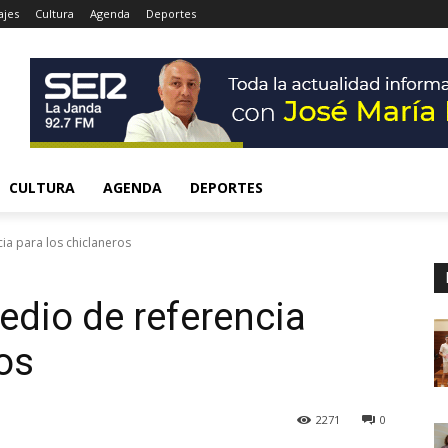
ajes
Cultura
Agenda
Deportes
CULTURA
AGENDA
DEPORTES
cia para los chiclaneros
edio de referencia
os
2271
0