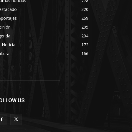
timas noticias
778
estacado
320
eportajes
269
pinión
205
genda
204
 Noticia
172
ltura
166
OLLOW US