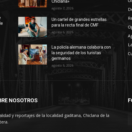
Úl
Chiclana»
agosto 7, 2026
D
R
e
Un cartel de grandes estrellas
de
para la recta final de CMF
O
agosto 6, 2026
A
La
La policía alemana colabora con
la seguridad de los turistas
Cu
germanos
agosto 6, 2026
BRE NOSOTROS
F
alidad y reportajes de la localidad gaditana, Chiclana de la
tera.