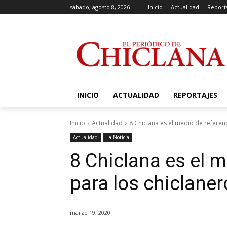
sábado, agosto 8, 2026
Inicio
Actualidad
Report
INICIO
ACTUALIDAD
REPORTAJES
Inicio
Actualidad
8 Chiclana es el medio de referen
Actualidad
La Noticia
8 Chiclana es el m
para los chiclaner
marzo 19, 2020