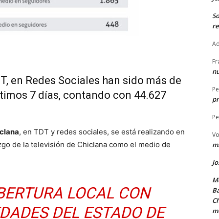
S
re
Ad
Fr
nu
, en Redes Sociales han sido más de
Pe
ltimos 7 días, contando con 44.627
pr
Pe
iclana
, en TDT y redes sociales, se está realizando en
Vo
razgo de la televisión de Chiclana como el medio de
ma
Jo
Me
BERTURA LOCAL CON
Ba
Ch
DADES DEL ESTADO DE
m