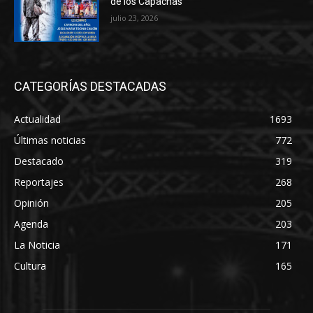
de los Capachas
julio 23, 2026
CATEGORÍAS DESTACADAS
Actualidad
1693
Últimas noticias
772
Destacado
319
Reportajes
268
Opinión
205
Agenda
203
La Noticia
171
Cultura
165