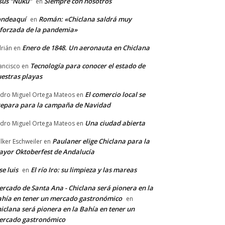
sús “Ñuku”
Siempre con nosotros
en
ondeaquí
Román: «Chiclana saldrá muy
en
forzada de la pandemia»
Enero de 1848. Un aeronauta en Chiclana
rián
en
Tecnología para conocer el estado de
ancisco
en
estras playas
El comercio local se
dro Miguel Ortega Mateos
en
epara para la campaña de Navidad
Una ciudad abierta
dro Miguel Ortega Mateos
en
Paulaner elige Chiclana para la
lker Eschweiler
en
yor Oktoberfest de Andalucía
se luis
El río Iro: su limpieza y las mareas
en
rcado de Santa Ana - Chiclana será pionera en la
hía en tener un mercado gastronómico
en
iclana será pionera en la Bahía en tener un
ercado gastronómico