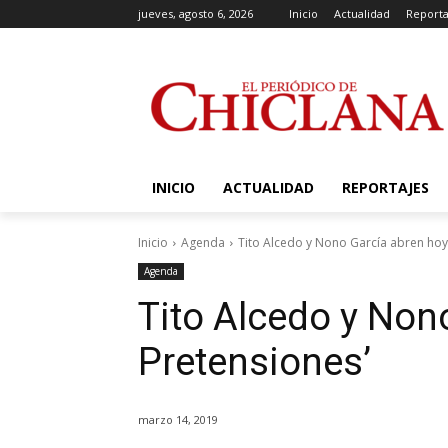
jueves, agosto 6, 2026
Inicio
Actualidad
Reporta
INICIO
ACTUALIDAD
REPORTAJES
Inicio
Agenda
Tito Alcedo y Nono García abren hoy 
Agenda
Tito Alcedo y Non
Pretensiones’
marzo 14, 2019