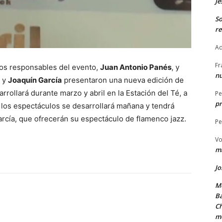
Je
S
re
Ad
Fr
los responsables del evento,
Juan Antonio Panés
, y
nu
y
Joaquín García
presentaron una nueva edición de
arrollará durante marzo y abril en la Estación del Té, a
Pe
pr
e los espectáculos se desarrollará mañana y tendrá
rcía, que ofrecerán su espectáculo de flamenco jazz.
Pe
Vo
ma
Jo
Me
Ba
Ch
m