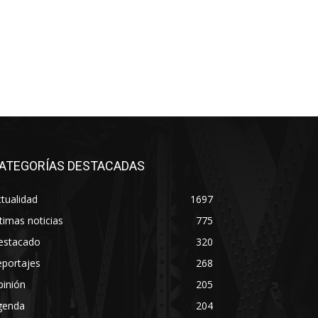
ATEGORÍAS DESTACADAS
tualidad
1697
timas noticias
775
estacado
320
eportajes
268
pinión
205
genda
204