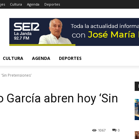
jes
Cultura
Agenda
Deportes
CULTURA
AGENDA
DEPORTES
'Sin Pretensiones'
o García abren hoy ‘Sin
1067
0