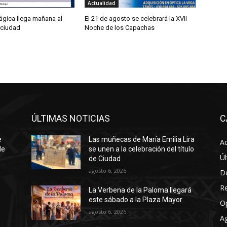
Actualidad
gica llega mañana al
El 21 de agosto se celebrará la XVII
 ciudad
Noche de los Capachas
ÚLTIMAS NOTICIAS
C
e
Las muñecas de María Emilia Lira
Ac
de
se unen a la celebración del título
Úl
de Ciudad
agosto 6, 2026
D
R
La Verbena de la Paloma llegará
este sábado a la Plaza Mayor
O
agosto 6, 2026
A