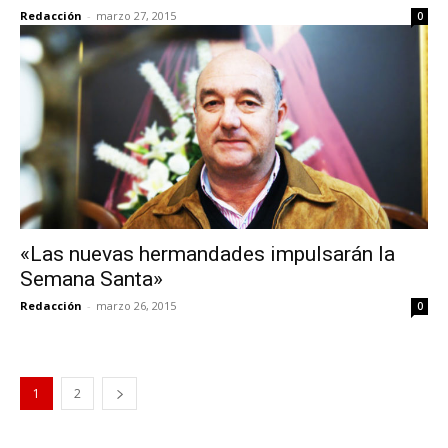
Redacción
-
marzo 27, 2015
0
«Las nuevas hermandades impulsarán la
Semana Santa»
Redacción
-
marzo 26, 2015
0
1
2