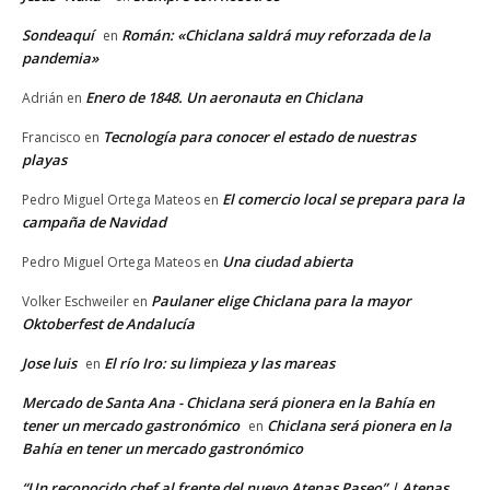
Sondeaquí
Román: «Chiclana saldrá muy reforzada de la
en
pandemia»
Enero de 1848. Un aeronauta en Chiclana
Adrián
en
Tecnología para conocer el estado de nuestras
Francisco
en
playas
El comercio local se prepara para la
Pedro Miguel Ortega Mateos
en
campaña de Navidad
Una ciudad abierta
Pedro Miguel Ortega Mateos
en
Paulaner elige Chiclana para la mayor
Volker Eschweiler
en
Oktoberfest de Andalucía
Jose luis
El río Iro: su limpieza y las mareas
en
Mercado de Santa Ana - Chiclana será pionera en la Bahía en
tener un mercado gastronómico
Chiclana será pionera en la
en
Bahía en tener un mercado gastronómico
“Un reconocido chef al frente del nuevo Atenas Paseo” | Atenas