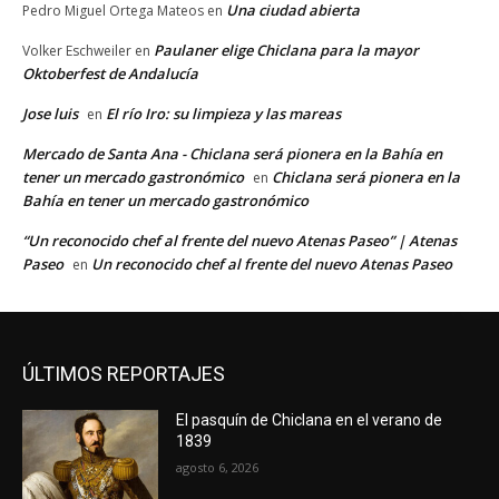
Una ciudad abierta
Pedro Miguel Ortega Mateos
en
Paulaner elige Chiclana para la mayor
Volker Eschweiler
en
Oktoberfest de Andalucía
Jose luis
El río Iro: su limpieza y las mareas
en
Mercado de Santa Ana - Chiclana será pionera en la Bahía en
tener un mercado gastronómico
Chiclana será pionera en la
en
Bahía en tener un mercado gastronómico
“Un reconocido chef al frente del nuevo Atenas Paseo” | Atenas
Paseo
Un reconocido chef al frente del nuevo Atenas Paseo
en
ÚLTIMOS REPORTAJES
El pasquín de Chiclana en el verano de
1839
agosto 6, 2026