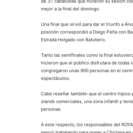
de 37 caballistas que hicieron su sesión cla
mejor a la final del domingo.
Una final que sirvió para dar el triunfo a Á
posición correspondió a Diego Peña con Ban
Estrada Holgado con Batuteiro.
Tanto las semifinales como la final estuvie
hicieron que el público disfrutara de todas l
congregaron unas 900 personas en el centro
espectáculos.
Cabe reseñar también que el centro hípico 
stands comerciales, una zona infantil y teni
personas
A este respecto, los responsables del RO
seguir trabajando para poner a Chiclana en 