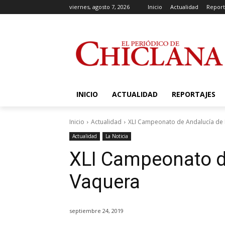
viernes, agosto 7, 2026
Inicio
Actualidad
Report
INICIO
ACTUALIDAD
REPORTAJES
Inicio
Actualidad
XLI Campeonato de Andalucía d
Actualidad
La Noticia
XLI Campeonato d
Vaquera
septiembre 24, 2019