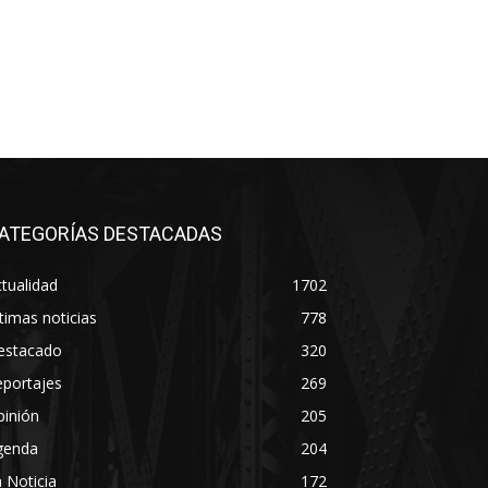
ATEGORÍAS DESTACADAS
tualidad
1702
timas noticias
778
estacado
320
eportajes
269
pinión
205
genda
204
 Noticia
172