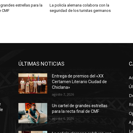
 grandes estrellas para la
La policía alemana colabora con la
de CMF
seguridad de los turistas germanos
ÚLTIMAS NOTICIAS
C
Entrega de premios del «XX
Ac
Certamen Literario Ciudad de
Úl
Chiclana»
agosto 7, 2026
D
R
e
Un cartel de grandes estrellas
de
para la recta final de CMF
O
agosto 6, 2026
A
La