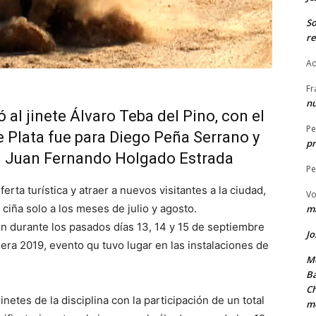
S
re
Ad
Fr
nu
al jinete Álvaro Teba del Pino, con el
Pe
e Plata fue para Diego Peña Serrano y
pr
n Juan Fernando Holgado Estrada
Pe
rta turística y atraer a nuevos visitantes a la ciudad,
Vo
 ciña solo a los meses de julio y agosto.
ma
ón durante los pasados días 13, 14 y 15 de septiembre
Jo
a 2019, evento qu tuvo lugar en las instalaciones de
Me
Ba
Ch
etes de la disciplina con la participación de un total
m