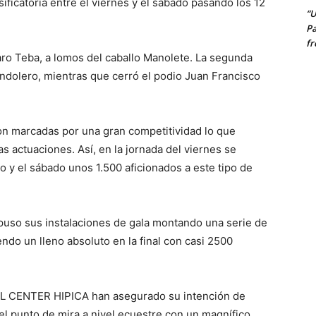
sificatoria entre el viernes y el sábado pasando los 12
“U
Pa
fr
lvaro Teba, a lomos del caballo Manolete. La segunda
dolero, mientras que cerró el podio Juan Francisco
ron marcadas por una gran competitividad lo que
as actuaciones. Así, en la jornada del viernes se
 y el sábado unos 1.500 aficionados a este tipo de
puso sus instalaciones de gala montando una serie de
endo un lleno absoluto en la final con casi 2500
YAL CENTER HIPICA han asegurado su intención de
el punto de mira a nivel ecuestre con un magnífico