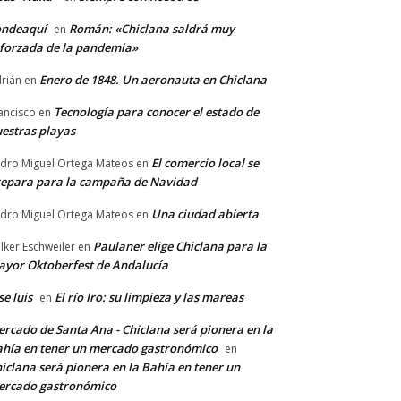
ondeaquí
Román: «Chiclana saldrá muy
en
forzada de la pandemia»
Enero de 1848. Un aeronauta en Chiclana
rián
en
Tecnología para conocer el estado de
ancisco
en
estras playas
El comercio local se
dro Miguel Ortega Mateos
en
epara para la campaña de Navidad
Una ciudad abierta
dro Miguel Ortega Mateos
en
Paulaner elige Chiclana para la
lker Eschweiler
en
yor Oktoberfest de Andalucía
se luis
El río Iro: su limpieza y las mareas
en
rcado de Santa Ana - Chiclana será pionera en la
hía en tener un mercado gastronómico
en
iclana será pionera en la Bahía en tener un
ercado gastronómico