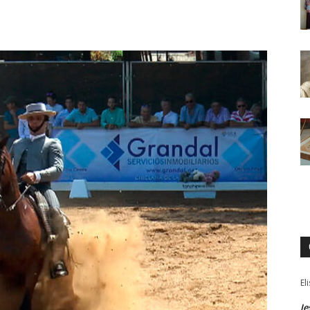
El
Je