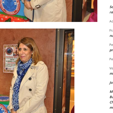
S
re
Ad
Fr
nu
Pe
pr
Pe
Vo
ma
Jo
Me
Ba
Ch
m