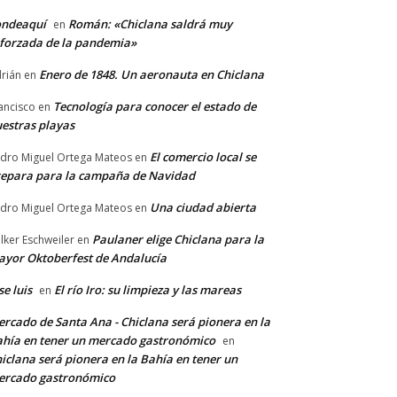
ondeaquí
Román: «Chiclana saldrá muy
en
forzada de la pandemia»
Enero de 1848. Un aeronauta en Chiclana
rián
en
Tecnología para conocer el estado de
ancisco
en
estras playas
El comercio local se
dro Miguel Ortega Mateos
en
epara para la campaña de Navidad
Una ciudad abierta
dro Miguel Ortega Mateos
en
Paulaner elige Chiclana para la
lker Eschweiler
en
yor Oktoberfest de Andalucía
se luis
El río Iro: su limpieza y las mareas
en
rcado de Santa Ana - Chiclana será pionera en la
hía en tener un mercado gastronómico
en
iclana será pionera en la Bahía en tener un
ercado gastronómico