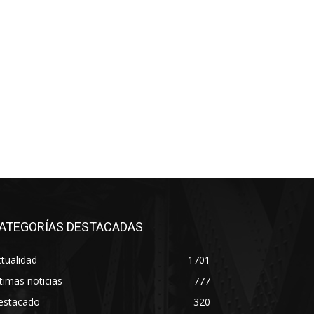
ATEGORÍAS DESTACADAS
tualidad
1701
timas noticias
777
estacado
320