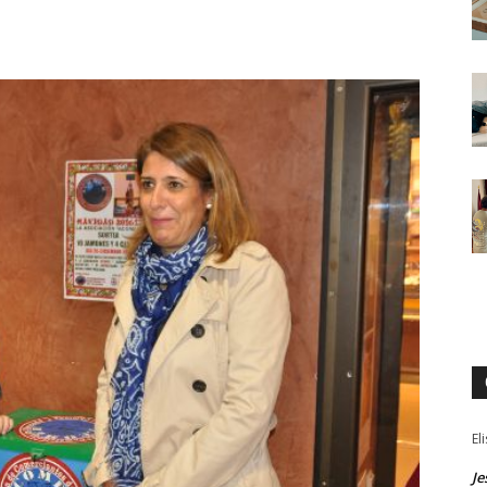
El
Je