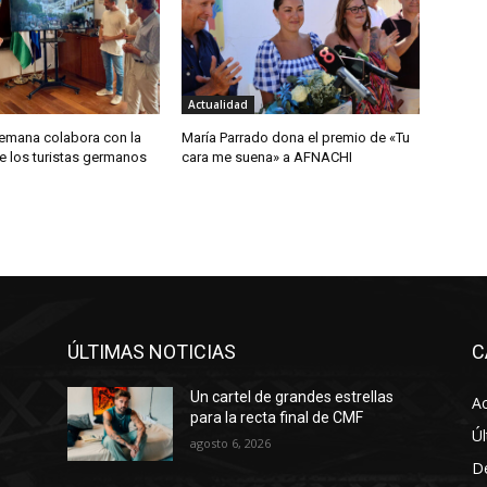
Actualidad
lemana colabora con la
María Parrado dona el premio de «Tu
e los turistas germanos
cara me suena» a AFNACHI
ÚLTIMAS NOTICIAS
C
Un cartel de grandes estrellas
Ac
para la recta final de CMF
Úl
agosto 6, 2026
D