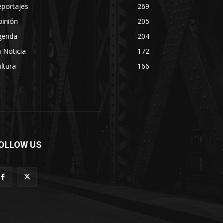
eportajes
269
pinión
205
genda
204
 Noticia
172
ltura
166
OLLOW US