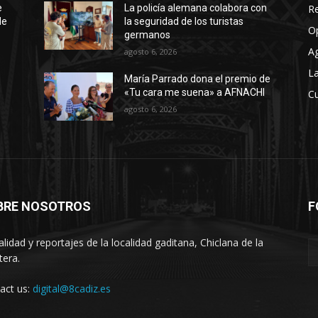
R
e
La policía alemana colabora con
de
la seguridad de los turistas
O
germanos
A
agosto 6, 2026
La
María Parrado dona el premio de
«Tu cara me suena» a AFNACHI
Cu
agosto 6, 2026
BRE NOSOTROS
F
alidad y reportajes de la localidad gaditana, Chiclana de la
tera.
act us:
digital@8cadiz.es