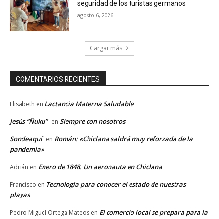
seguridad de los turistas germanos
agosto 6, 2026
Cargar más
COMENTARIOS RECIENTES
Lactancia Materna Saludable
Elisabeth
en
Jesús “Ñuku”
Siempre con nosotros
en
Sondeaquí
Román: «Chiclana saldrá muy reforzada de la
en
pandemia»
Enero de 1848. Un aeronauta en Chiclana
Adrián
en
Tecnología para conocer el estado de nuestras
Francisco
en
playas
El comercio local se prepara para la
Pedro Miguel Ortega Mateos
en