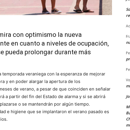
S
re
Ad
 mira con optimismo la nueva
Fr
nte en cuanto a niveles de ocupación,
nu
 se pueda prolongar durante más
Pe
pr
Pe
ima temporada veraniega con la esperanza de mejorar
Vo
ra y en poder alargar la apertura de los
ma
 meses de verano, a pesar de que coinciden en señalar
a partir del fin del Estado de alarma y si se abrirá
Jo
plazarse o se mantendrán por algún tiempo.
Me
ad e higiene que se implantaron el verano pasado es
Ba
ios.
Ch
m