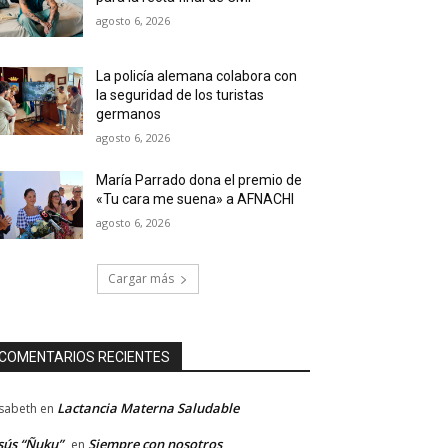
agosto 6, 2026
La policía alemana colabora con
la seguridad de los turistas
germanos
agosto 6, 2026
María Parrado dona el premio de
«Tu cara me suena» a AFNACHI
agosto 6, 2026
Cargar más
COMENTARIOS RECIENTES
Lactancia Materna Saludable
isabeth
en
sús “Ñuku”
Siempre con nosotros
en