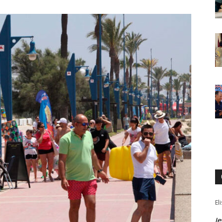
El
Je