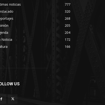
timas noticias
777
estacado
320
eportajes
268
pinión
205
genda
204
 Noticia
172
ltura
166
OLLOW US