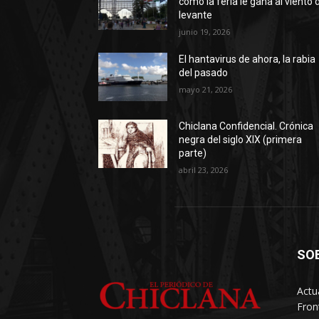
cómo la feria le gana al viento 
levante
junio 19, 2026
El hantavirus de ahora, la rabia
del pasado
mayo 21, 2026
Chiclana Confidencial. Crónica
negra del siglo XIX (primera
parte)
abril 23, 2026
SO
Actu
Fron