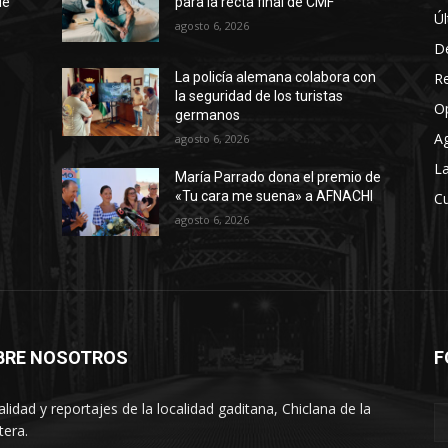
de
para la recta final de CMF
Úl
agosto 6, 2026
D
R
La policía alemana colabora con
la seguridad de los turistas
O
germanos
A
agosto 6, 2026
La
María Parrado dona el premio de
«Tu cara me suena» a AFNACHI
Cu
agosto 6, 2026
BRE NOSOTROS
F
alidad y reportajes de la localidad gaditana, Chiclana de la
tera.