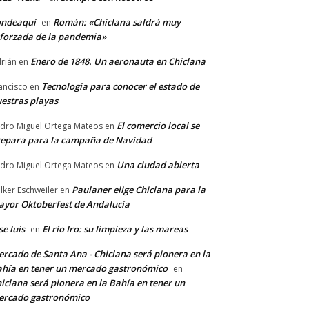
ondeaquí
Román: «Chiclana saldrá muy
en
forzada de la pandemia»
Enero de 1848. Un aeronauta en Chiclana
rián
en
Tecnología para conocer el estado de
ancisco
en
estras playas
El comercio local se
dro Miguel Ortega Mateos
en
epara para la campaña de Navidad
Una ciudad abierta
dro Miguel Ortega Mateos
en
Paulaner elige Chiclana para la
lker Eschweiler
en
yor Oktoberfest de Andalucía
se luis
El río Iro: su limpieza y las mareas
en
rcado de Santa Ana - Chiclana será pionera en la
hía en tener un mercado gastronómico
en
iclana será pionera en la Bahía en tener un
ercado gastronómico