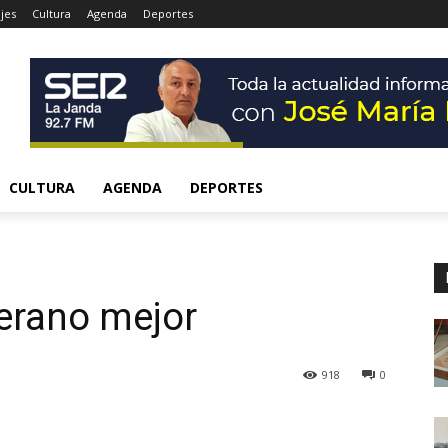
jes
Cultura
Agenda
Deportes
CULTURA
AGENDA
DEPORTES
erano mejor
918
0