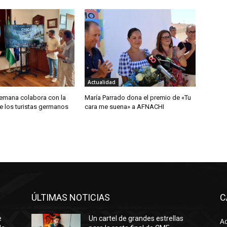
Actualidad
lemana colabora con la
María Parrado dona el premio de «Tu
e los turistas germanos
cara me suena» a AFNACHI
ÚLTIMAS NOTICIAS
C
e
Un cartel de grandes estrellas
Ac