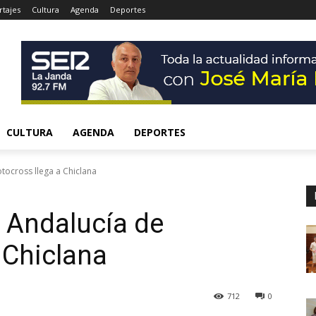
tajes
Cultura
Agenda
Deportes
CULTURA
AGENDA
DEPORTES
ocross llega a Chiclana
 Andalucía de
 Chiclana
712
0