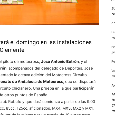
S
re
Ad
Fr
nu
tará el domingo en las instalaciones
Pe
l Clemente
pr
el piloto de motocross,
José Antonio Butrón
, y el
Pe
trón
, acompañados del delegado de Deportes, José
Vo
entado la octava edición del Motocross Circuito
ma
nato de Andalucía de Motocross
, que se disputará
Jo
rcuito chiclanero. Una prueba en la que participarán
Me
 de otros puntos de España.
Ba
club Rebufo y que dará comienzo a partir de las 9:00
Ch
65cc, 85cc, 125cc, aficionados, MX4, MX3, MX2 y MX1.
m
frutar de la misma por un precio de 10 euros para