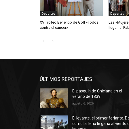
Deportes
Deportes
XV Trofeo Benéfico de Golf «Todos
Las «Mujere
contra el cáncer»
llegan al Pa
ÚLTIMOS REPORTAJES
El pasquín de Chiclana en el
verano de 1839
agosto 6, 2026
El levante, el primer feriante. D
cómo la feria le gana al viento 