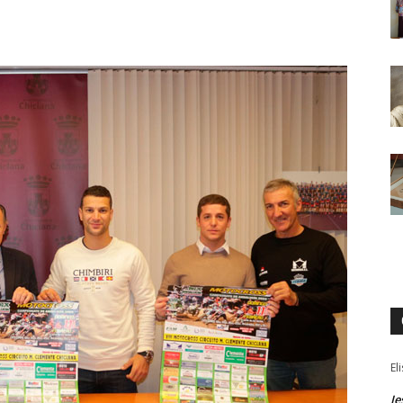
El
Je