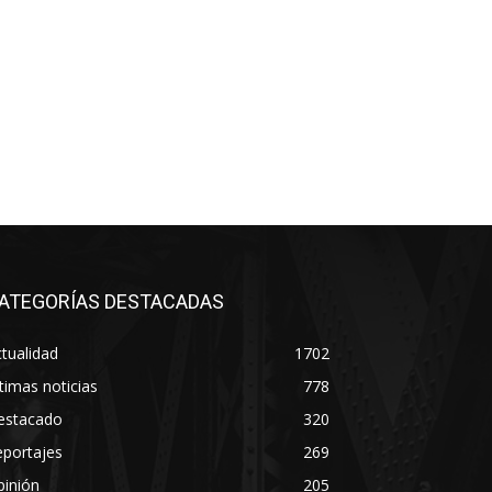
ATEGORÍAS DESTACADAS
tualidad
1702
timas noticias
778
estacado
320
eportajes
269
pinión
205