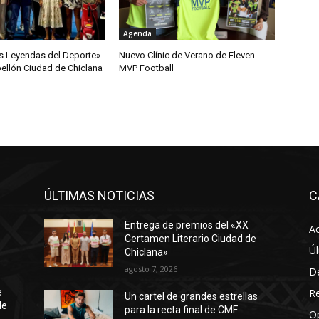
Agenda
s Leyendas del Deporte»
Nuevo Clínic de Verano de Eleven
bellón Ciudad de Chiclana
MVP Football
ÚLTIMAS NOTICIAS
C
Entrega de premios del «XX
Ac
Certamen Literario Ciudad de
Úl
Chiclana»
agosto 7, 2026
D
R
e
Un cartel de grandes estrellas
de
para la recta final de CMF
O