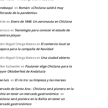
ondeaquí
Román: «Chiclana saldrá muy
en
forzada de la pandemia»
Enero de 1848. Un aeronauta en Chiclana
rián
en
Tecnología para conocer el estado de
ancisco
en
estras playas
El comercio local se
dro Miguel Ortega Mateos
en
epara para la campaña de Navidad
Una ciudad abierta
dro Miguel Ortega Mateos
en
Paulaner elige Chiclana para la
lker Eschweiler
en
yor Oktoberfest de Andalucía
se luis
El río Iro: su limpieza y las mareas
en
rcado de Santa Ana - Chiclana será pionera en la
hía en tener un mercado gastronómico
en
iclana será pionera en la Bahía en tener un
ercado gastronómico