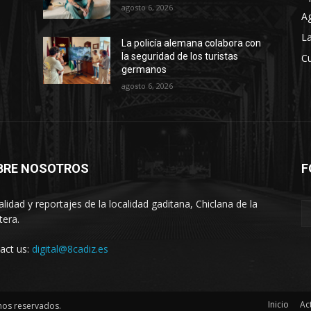
agosto 6, 2026
A
La
La policía alemana colabora con
la seguridad de los turistas
Cu
germanos
agosto 6, 2026
BRE NOSOTROS
F
alidad y reportajes de la localidad gaditana, Chiclana de la
tera.
act us:
digital@8cadiz.es
Inicio
Ac
hos reservados.