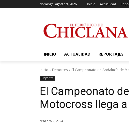
domingo, agosto 9, 2026
Inicio
Actualidad
Repor
INICIO
ACTUALIDAD
REPORTAJES
Inicio
Deportes
El Campeonato de Andalucía de Mot
Deportes
El Campeonato de
Motocross llega a
febrero 9, 2024