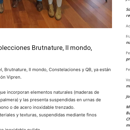
S
re
Ad
Fr
nu
lecciones Brutnature, Il mondo,
Pe
pr
, Brutnature, Il mondo, Constelaciones y QB, ya están
Pe
ión Vipren.
Vo
ma
 que incorporan elementos naturales (maderas de
Jo
e palmera) y las presenta suspendidas en urnas de
Me
bono o de acero inoxidable trenzado.
Ba
teriales y texturas, suspendidas mediante finos
Ch
m
o inoxidable pulido.