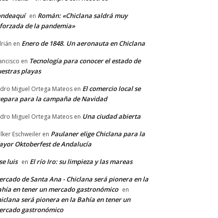
ondeaquí
Román: «Chiclana saldrá muy
en
forzada de la pandemia»
Enero de 1848. Un aeronauta en Chiclana
rián
en
Tecnología para conocer el estado de
ancisco
en
estras playas
El comercio local se
dro Miguel Ortega Mateos
en
epara para la campaña de Navidad
Una ciudad abierta
dro Miguel Ortega Mateos
en
Paulaner elige Chiclana para la
lker Eschweiler
en
yor Oktoberfest de Andalucía
se luis
El río Iro: su limpieza y las mareas
en
rcado de Santa Ana - Chiclana será pionera en la
hía en tener un mercado gastronómico
en
iclana será pionera en la Bahía en tener un
ercado gastronómico