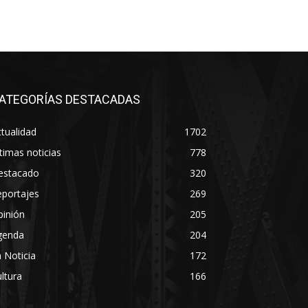
ATEGORÍAS DESTACADAS
tualidad
1702
timas noticias
778
estacado
320
eportajes
269
pinión
205
genda
204
 Noticia
172
ltura
166