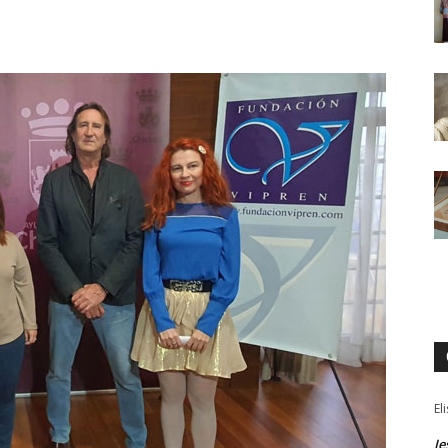
El
Je