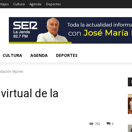
tajes
Cultura
Agenda
Deportes
CULTURA
AGENDA
DEPORTES
ndación Vipren
irtual de la
762
0