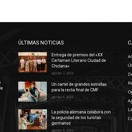
ÚLTIMAS NOTICIAS
C
Entrega de premios del «XX
Ac
Certamen Literario Ciudad de
Úl
Chiclana»
agosto 7, 2026
D
R
e
Un cartel de grandes estrellas
de
para la recta final de CMF
O
agosto 6, 2026
A
La
La policía alemana colabora con
la seguridad de los turistas
Cu
germanos
agosto 6, 2026