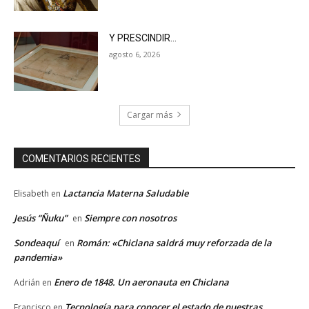
Y PRESCINDIR…
agosto 6, 2026
Cargar más
COMENTARIOS RECIENTES
Lactancia Materna Saludable
Elisabeth
en
Jesús “Ñuku”
Siempre con nosotros
en
Sondeaquí
Román: «Chiclana saldrá muy reforzada de la
en
pandemia»
Enero de 1848. Un aeronauta en Chiclana
Adrián
en
Tecnología para conocer el estado de nuestras
Francisco
en