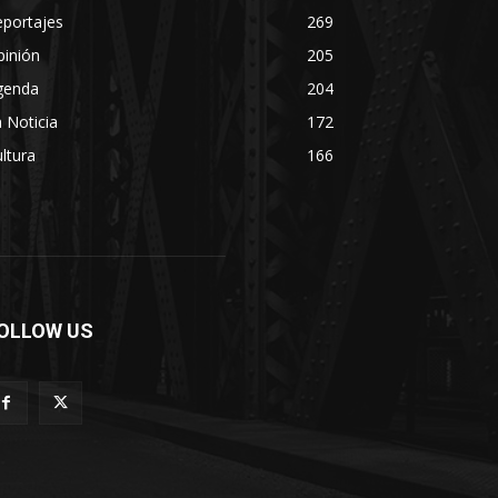
eportajes
269
pinión
205
genda
204
 Noticia
172
ltura
166
OLLOW US