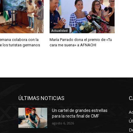
Actualidad
lemana colabora con la
María Parrado dona el premio de «Tu
e los turistas germanos
cara me suena» a AFNACHI
ÚLTIMAS NOTICIAS
C
Un cartel de grandes estrellas
Ac
para la recta final de CMF
Úl
agosto 6, 2026
D