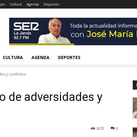
jes
Cultura
Agenda
Deportes
CULTURA
AGENDA
DEPORTES
es y conflictos
o de adversidades y
2072
0