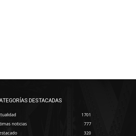
ATEGORÍAS DESTACADAS
tualidad
1701
timas noticias
777
estacado
320