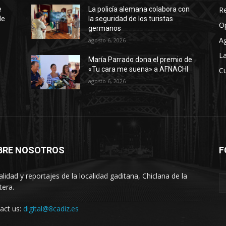
R
e
La policía alemana colabora con
de
la seguridad de los turistas
O
germanos
A
agosto 6, 2026
La
María Parrado dona el premio de
«Tu cara me suena» a AFNACHI
Cu
agosto 6, 2026
BRE NOSOTROS
F
alidad y reportajes de la localidad gaditana, Chiclana de la
tera.
act us:
digital@8cadiz.es