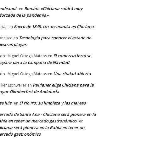
ondeaquí
Román: «Chiclana saldrá muy
en
forzada de la pandemia»
Enero de 1848. Un aeronauta en Chiclana
rián
en
Tecnología para conocer el estado de
ancisco
en
estras playas
El comercio local se
dro Miguel Ortega Mateos
en
epara para la campaña de Navidad
Una ciudad abierta
dro Miguel Ortega Mateos
en
Paulaner elige Chiclana para la
lker Eschweiler
en
yor Oktoberfest de Andalucía
se luis
El río Iro: su limpieza y las mareas
en
rcado de Santa Ana - Chiclana será pionera en la
hía en tener un mercado gastronómico
en
iclana será pionera en la Bahía en tener un
ercado gastronómico