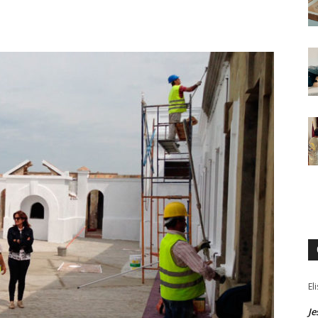
El
Je