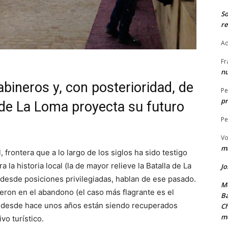
S
re
Ad
Fr
nu
bineros y, con posterioridad, de
Pe
pr
el de La Loma proyecta su futuro
Pe
Vo
ma
 frontera que a lo largo de los siglos ha sido testigo
a historia local (la de mayor relieve la Batalla de La
Jo
 desde posiciones privilegiadas, hablan de ese pasado.
Me
yeron en el abandono (el caso más flagrante es el
Ba
e desde hace unos años están siendo recuperados
Ch
m
o turístico.