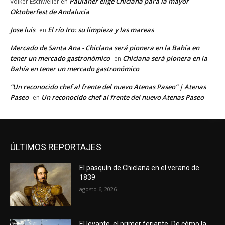
Paulaner elige Chiclana para la mayor
Volker Eschweiler
en
Oktoberfest de Andalucía
Jose luis
El río Iro: su limpieza y las mareas
en
Mercado de Santa Ana - Chiclana será pionera en la Bahía en
tener un mercado gastronómico
Chiclana será pionera en la
en
Bahía en tener un mercado gastronómico
“Un reconocido chef al frente del nuevo Atenas Paseo” | Atenas
Paseo
Un reconocido chef al frente del nuevo Atenas Paseo
en
ÚLTIMOS REPORTAJES
El pasquín de Chiclana en el verano de
1839
agosto 6, 2026
El levante, el primer feriante. De cómo la