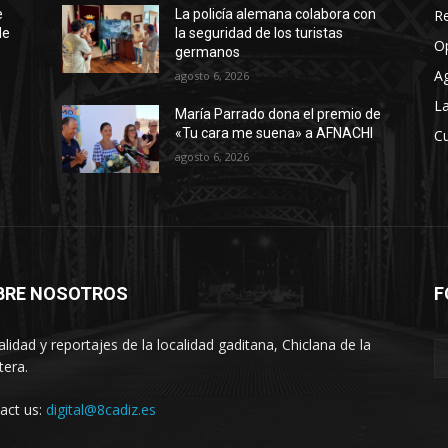
R
e
La policía alemana colabora con
de
la seguridad de los turistas
O
germanos
A
agosto 6, 2026
La
María Parrado dona el premio de
«Tu cara me suena» a AFNACHI
Cu
agosto 6, 2026
BRE NOSOTROS
F
alidad y reportajes de la localidad gaditana, Chiclana de la
tera.
act us:
digital@8cadiz.es