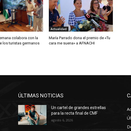
Actualidad
lemana colabora con la
María Parrado dona el premio de «Tu
e los turistas germanos
cara me suena» a AFNACHI
ÚLTIMAS NOTICIAS
C
Un cartel de grandes estrellas
Ac
para la recta final de CMF
Úl
agosto 6, 2026
D