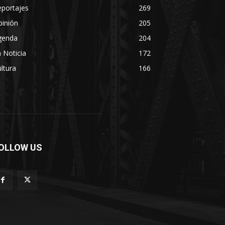
eportajes
269
pinión
205
genda
204
 Noticia
172
ltura
166
OLLOW US