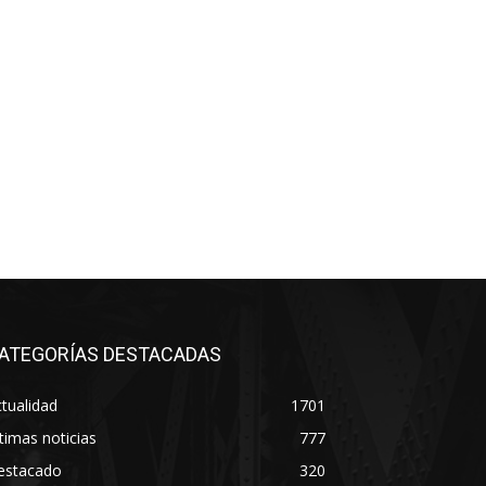
ATEGORÍAS DESTACADAS
tualidad
1701
timas noticias
777
estacado
320