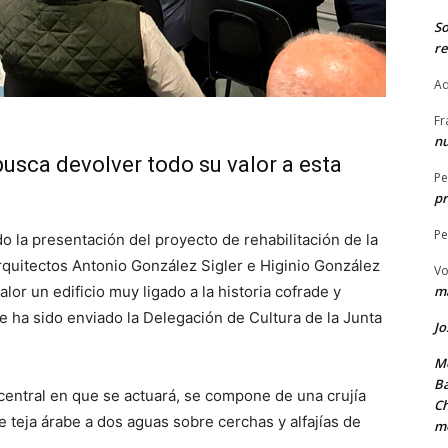
S
re
Ad
Fr
nu
busca devolver todo su valor a esta
Pe
pr
Pe
o la presentación del proyecto de rehabilitación de la
arquitectos Antonio González Sigler e Higinio González
Vo
lor un edificio muy ligado a la historia cofrade y
ma
e ha sido enviado la Delegación de Cultura de la Junta
Jo
Me
Ba
central en que se actuará, se compone de una crujía
Ch
 teja árabe a dos aguas sobre cerchas y alfajías de
m