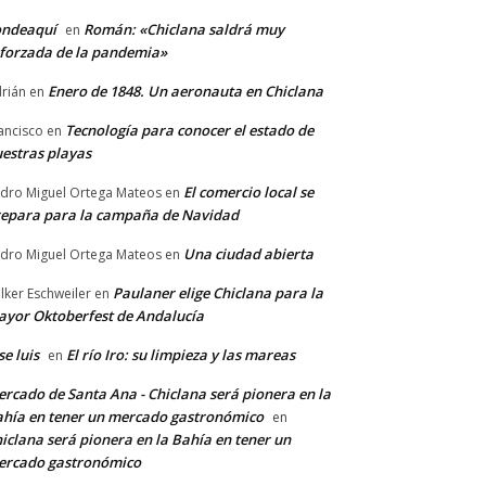
ondeaquí
Román: «Chiclana saldrá muy
en
forzada de la pandemia»
Enero de 1848. Un aeronauta en Chiclana
rián
en
Tecnología para conocer el estado de
ancisco
en
estras playas
El comercio local se
dro Miguel Ortega Mateos
en
epara para la campaña de Navidad
Una ciudad abierta
dro Miguel Ortega Mateos
en
Paulaner elige Chiclana para la
lker Eschweiler
en
yor Oktoberfest de Andalucía
se luis
El río Iro: su limpieza y las mareas
en
rcado de Santa Ana - Chiclana será pionera en la
hía en tener un mercado gastronómico
en
iclana será pionera en la Bahía en tener un
ercado gastronómico