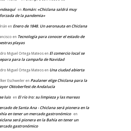
ondeaquí
Román: «Chiclana saldrá muy
en
forzada de la pandemia»
Enero de 1848. Un aeronauta en Chiclana
rián
en
Tecnología para conocer el estado de
ancisco
en
estras playas
El comercio local se
dro Miguel Ortega Mateos
en
epara para la campaña de Navidad
Una ciudad abierta
dro Miguel Ortega Mateos
en
Paulaner elige Chiclana para la
lker Eschweiler
en
yor Oktoberfest de Andalucía
se luis
El río Iro: su limpieza y las mareas
en
rcado de Santa Ana - Chiclana será pionera en la
hía en tener un mercado gastronómico
en
iclana será pionera en la Bahía en tener un
ercado gastronómico