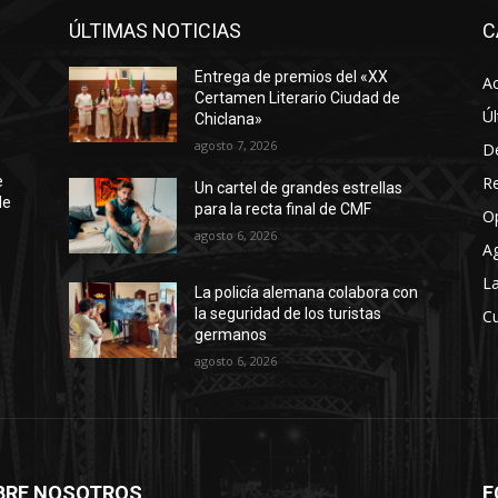
ÚLTIMAS NOTICIAS
C
Entrega de premios del «XX
Ac
Certamen Literario Ciudad de
Úl
Chiclana»
agosto 7, 2026
D
R
e
Un cartel de grandes estrellas
de
para la recta final de CMF
O
agosto 6, 2026
A
La
La policía alemana colabora con
la seguridad de los turistas
Cu
germanos
agosto 6, 2026
BRE NOSOTROS
F