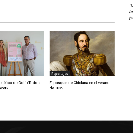
“U
Pa
fr
Reportajes
enéfico de Golf «Todos
El pasquín de Chiclana en el verano
ncer»
de 1839