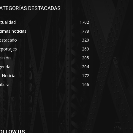
ATEGORÍAS DESTACADAS
tualidad
1702
timas noticias
778
estacado
320
eportajes
269
pinión
205
genda
204
 Noticia
172
ltura
166
OLLOW US