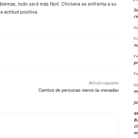
lemas, todo será más fácil. Chiclana se enfrenta a su
S
 actitud positiva.
re
Ad
Fr
nu
Pe
pr
Pe
Artículo siguiente
Vo
Cientos de personas vieron la «nevada»
ma
Jo
Me
Ba
Ch
m