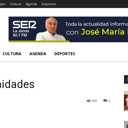
ajes
Cultura
Agenda
Deportes
CULTURA
AGENDA
DEPORTES
nidades
909
0