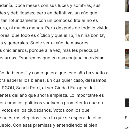
dadanía. Doce meses con sus luces y sombras; sus
s y debilidades; pero en definitiva, un año que
os tan rotundamente con un pomposo titular no es
turo, ni mucho menos. Pero después de todo lo vivido,
s, que todo es cíclico y que el 15, ‘la niña bonita’,
s y generales. Suele ser el año de mayores
 chiclaneros, porque a la vez, más les preocupa
las urnas. Esperemos que en esa conjunción existan
año de bienes” y como quiera que este año ha vuelto a
hora esperar los bienes. En cualquier caso, deseamos
l PGOU, Sancti Petri, el ser Ciudad Europea del
entes del año que ahora empieza. Lo importante es
er cómo los políticos vuelven a prometer lo que no
 votos en los ciudadanos. Votos con los que
nuestros elegidos sean lo que se espera de ellos:
El
pueblo. Con esas premisas y entendiendo el bien
Je