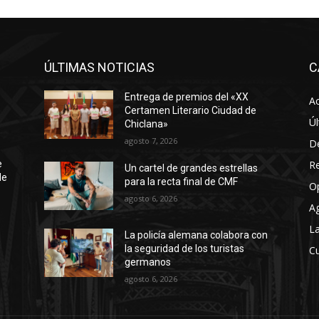
ÚLTIMAS NOTICIAS
C
Entrega de premios del «XX
Ac
Certamen Literario Ciudad de
Úl
Chiclana»
agosto 7, 2026
D
R
e
Un cartel de grandes estrellas
de
para la recta final de CMF
O
agosto 6, 2026
A
La
La policía alemana colabora con
la seguridad de los turistas
Cu
germanos
agosto 6, 2026