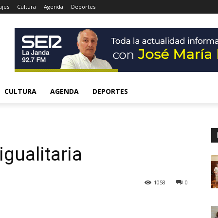
ajes
Cultura
Agenda
Deportes
CULTURA
AGENDA
DEPORTES
gualitaria
1058
0