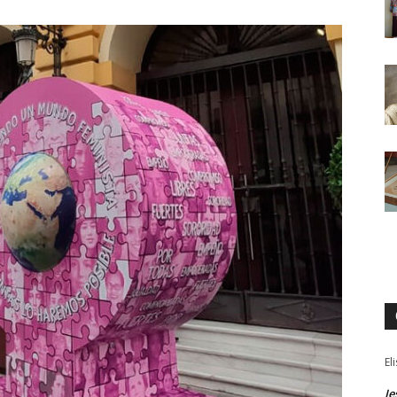
El
Je