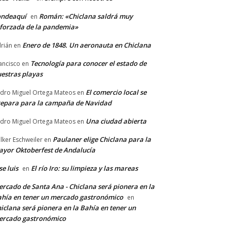
ondeaquí
Román: «Chiclana saldrá muy
en
forzada de la pandemia»
Enero de 1848. Un aeronauta en Chiclana
rián
en
Tecnología para conocer el estado de
ancisco
en
estras playas
El comercio local se
dro Miguel Ortega Mateos
en
epara para la campaña de Navidad
Una ciudad abierta
dro Miguel Ortega Mateos
en
Paulaner elige Chiclana para la
lker Eschweiler
en
yor Oktoberfest de Andalucía
se luis
El río Iro: su limpieza y las mareas
en
rcado de Santa Ana - Chiclana será pionera en la
hía en tener un mercado gastronómico
en
iclana será pionera en la Bahía en tener un
ercado gastronómico