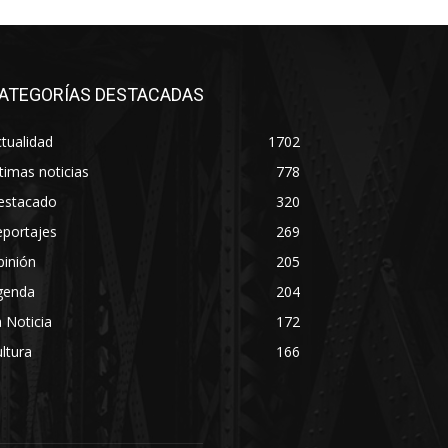
ATEGORÍAS DESTACADAS
tualidad
1702
timas noticias
778
estacado
320
eportajes
269
pinión
205
genda
204
 Noticia
172
ltura
166