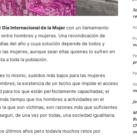
S
re
l
Día Internacional de la Mujer
con un llamamiento
Ad
d entre hombres y mujeres. Una reivindicación de
Fr
 días del año y cuya solución depende de todos y
nu
e las mujeres, aunque sean ellas quienes lo sufren en
Pe
a a toda la población.
pr
Pe
 es lo mismo, sueldos más bajos para las mujeres
ombres; la existencia de un techo que impide el acceso
Vo
ma
d para los que están perfectamente capacitadas; el
ás tiempo que los hombres a actividades en el
Jo
e la que son víctimas, son razones más que suficientes
Me
seguir, de una vez por todas, una sociedad igualitaria.
Ba
Ch
os últimos años pero todavía muchos retos por
m