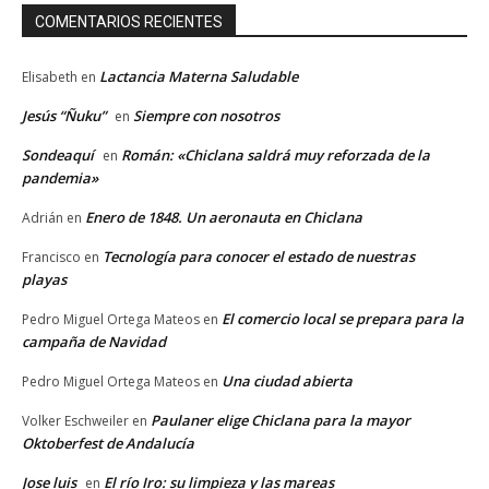
COMENTARIOS RECIENTES
Lactancia Materna Saludable
Elisabeth
en
Jesús “Ñuku”
Siempre con nosotros
en
Sondeaquí
Román: «Chiclana saldrá muy reforzada de la
en
pandemia»
Enero de 1848. Un aeronauta en Chiclana
Adrián
en
Tecnología para conocer el estado de nuestras
Francisco
en
playas
El comercio local se prepara para la
Pedro Miguel Ortega Mateos
en
campaña de Navidad
Una ciudad abierta
Pedro Miguel Ortega Mateos
en
Paulaner elige Chiclana para la mayor
Volker Eschweiler
en
Oktoberfest de Andalucía
Jose luis
El río Iro: su limpieza y las mareas
en