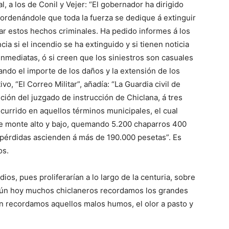
 a los de Conil y Vejer: “El gobernador ha dirigido
, ordenándole que toda la fuerza se dedique á extinguir
tar estos hechos criminales. Ha pedido informes á los
ia si el incendio se ha extinguido y si tienen noticia
nmediatas, ó si creen que los siniestros son casuales
ijando el importe de los daños y la extensión de los
o, “El Correo Militar”, añadía: “La Guardia civil de
ción del juzgado de instrucción de Chiclana, á tres
currido en aquellos términos municipales, el cual
e monte alto y bajo, quemando 5.200 chaparros 400
 pérdidas ascienden á más de 190.000 pesetas”. Es
os.
ios, pues proliferarían a lo largo de la centuria, sobre
 Aún hoy muchos chiclaneros recordamos los grandes
ún recordamos aquellos malos humos, el olor a pasto y