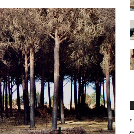
El
Je