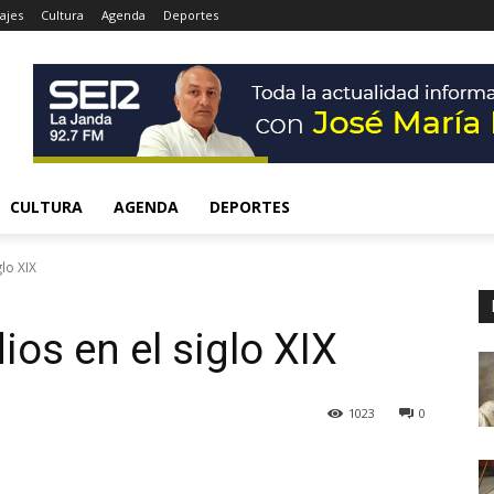
ajes
Cultura
Agenda
Deportes
CULTURA
AGENDA
DEPORTES
lo XIX
os en el siglo XIX
1023
0