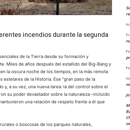
S
re
Ad
ferentes incendios durante la segunda
Fr
nu
Pe
senciales de la Tierra desde su formación y
pr
e. Miles de años después del estallido del Big-Bang y
Pe
 en la oscura noche de los tiempos, en la más remota
Vo
 estelares de la Historia. Ese “gran paso de la
ma
y, a su vez, una nueva tarea: la del control sobre el
n su poder devastador sobre la naturaleza –incluido
Jo
ntuvieron una relación de respeto frente a él que
Me
Ba
Ch
m
rurales o boscosas de los parques naturales,