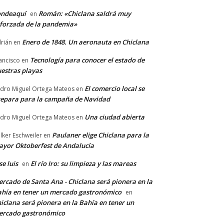
ondeaquí
Román: «Chiclana saldrá muy
en
forzada de la pandemia»
Enero de 1848. Un aeronauta en Chiclana
rián
en
Tecnología para conocer el estado de
ancisco
en
estras playas
El comercio local se
dro Miguel Ortega Mateos
en
epara para la campaña de Navidad
Una ciudad abierta
dro Miguel Ortega Mateos
en
Paulaner elige Chiclana para la
lker Eschweiler
en
yor Oktoberfest de Andalucía
se luis
El río Iro: su limpieza y las mareas
en
rcado de Santa Ana - Chiclana será pionera en la
hía en tener un mercado gastronómico
en
iclana será pionera en la Bahía en tener un
ercado gastronómico