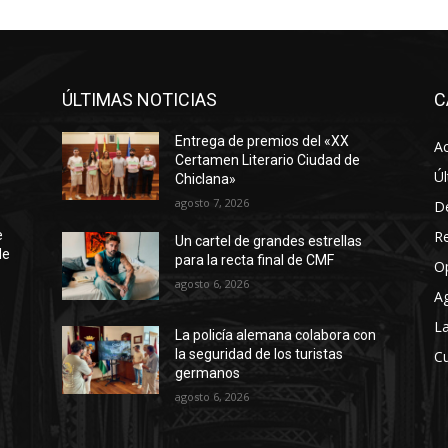
ÚLTIMAS NOTICIAS
C
Entrega de premios del «XX
Ac
Certamen Literario Ciudad de
Úl
Chiclana»
agosto 7, 2026
D
R
e
Un cartel de grandes estrellas
de
para la recta final de CMF
O
agosto 6, 2026
A
La
La policía alemana colabora con
la seguridad de los turistas
Cu
germanos
agosto 6, 2026