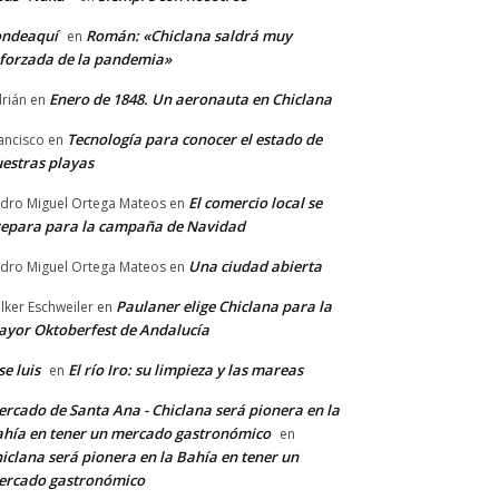
ondeaquí
Román: «Chiclana saldrá muy
en
forzada de la pandemia»
Enero de 1848. Un aeronauta en Chiclana
rián
en
Tecnología para conocer el estado de
ancisco
en
estras playas
El comercio local se
dro Miguel Ortega Mateos
en
epara para la campaña de Navidad
Una ciudad abierta
dro Miguel Ortega Mateos
en
Paulaner elige Chiclana para la
lker Eschweiler
en
yor Oktoberfest de Andalucía
se luis
El río Iro: su limpieza y las mareas
en
rcado de Santa Ana - Chiclana será pionera en la
hía en tener un mercado gastronómico
en
iclana será pionera en la Bahía en tener un
ercado gastronómico