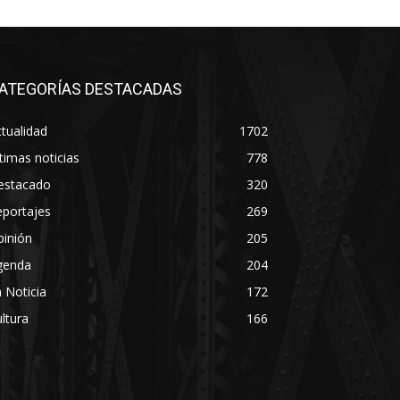
ATEGORÍAS DESTACADAS
tualidad
1702
timas noticias
778
estacado
320
eportajes
269
pinión
205
genda
204
 Noticia
172
ltura
166