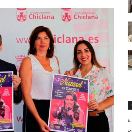
El
Je