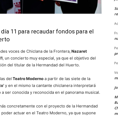
S
re
Ad
l día 11 para recaudar fondos para el
Fr
erto
nu
Pe
andes voces de Chiclana de la Frontera,
Nazaret
pr
11
, un concierto muy especial, ya que el objetivo del
Pe
ión del titular de la Hermandad del Huerto.
Vo
ma
las del
Teatro Moderno
a partir de las siete de la
o’
y en el mismo la cantante chiclanera interpretará
Jo
o a ser conocida y reconocida en el panorama musical.
Me
Ba
y más concretamente con el proyecto de la Hermandad
Ch
 poder actuar en el Teatro Moderno, ya que supone
m