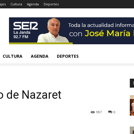
ajes
Cultura
Agenda
Deportes
CULTURA
AGENDA
DEPORTES
o de Nazaret
997
0